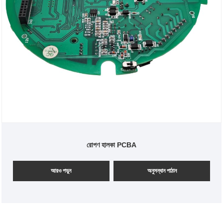
রোপণ হালকা PCBA
আরও পড়ুন
অনুসন্ধান পাঠান