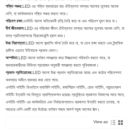
শক্তি সঞ্চয়:
LED এর শক্তি ব্যবহারের হার ঐতিহ্যগত ভাস্বর আলোর তুলনায় অনেক
বেশি, যা কার্যকরভাবে শক্তি সঞ্চয় করতে পারে।
পরিবেশ রক্ষা:
এলইডি আলো অতিবেগুনী রশ্মি তৈরি করে না এবং পরিবেশ দূষণ করে না।
দীর্ঘ জীবনকাল:
LED এর পরিষেবা জীবন ঐতিহ্যগত ভাস্বর আলোর তুলনায় অনেক বেশি, যা
বাল্ব প্রতিস্থাপনের ফ্রিকোয়েন্সি হ্রাস করে।
উচ্চ নিরাপত্তা:
LED আলো ফ্ল্যাশিং ঘটনা তৈরি করে না, যা চোখ রক্ষা করতে এবং ট্র্যাফিক
দুর্ঘটনা এড়াতে ইতিবাচক প্রভাব ফেলে।
অস্পষ্টতা:
LED আলো বর্তমান সামঞ্জস্য করে উজ্জ্বলতা পরিবর্তন করতে পারে, যা
ব্যবহারকারীদের বিভিন্ন প্রয়োজন অনুযায়ী সামঞ্জস্য করতে সুবিধাজনক।
প্রভাব প্রতিরোধের:
LED আলো উচ্চ প্রভাব প্রতিরোধের আছে এবং কঠোর পরিবেশগত
অবস্থার অধীনে ব্যবহার করা যেতে পারে.
এলইডি লাইটিং ডিভাইসে ফ্যামিলি লাইটিং, কমার্শিয়াল লাইটিং, রোড লাইটিং, ল্যান্ডস্কেপ
লাইটিং ইত্যাদি সহ বিস্তৃত অ্যাপ্লিকেশান রয়েছে৷ প্রযুক্তির ক্রমাগত বিকাশের সাথে সাথে,
এলইডি লাইটিং এর কার্যকারিতা এবং নির্ভরযোগ্যতাও ক্রমাগত উন্নতি করতে চলেছে, যা
সবচেয়ে বেশি একটি হয়ে উঠেছে৷ বর্তমান সময়ে আদর্শ সবুজ আলোর উত্স।
View as