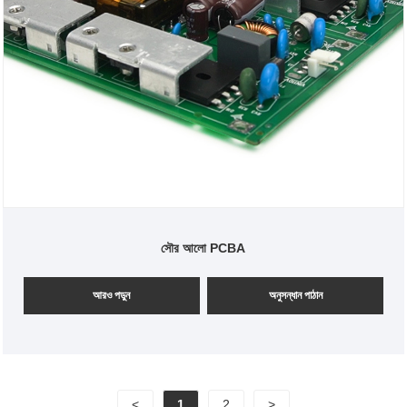
সৌর আলো PCBA
আরও পড়ুন
অনুসন্ধান পাঠান
<
1
2
>