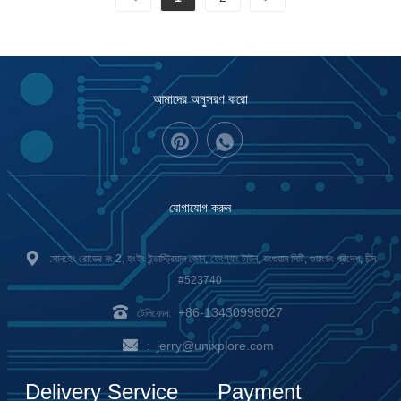
আমাদের অনুসরণ করো
যোগাযোগ করুন
:সানহেং রোডের নং 2, হংইং ইন্ডাস্ট্রিয়াল জোন, ফেংগ্যাং টাউন, ডংগুয়ান সিটি, গুয়াংডং প্রদেশ, চীন
#523740
+86-13430998027
টেলিফোন:
jerry@unixplore.com
:
Delivery Service
Payment