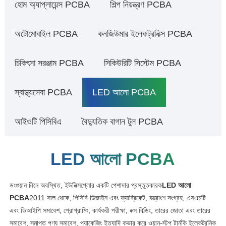
হোম অ্যাপ্লায়েন্স PCBA
শিল্প নিয়ন্ত্রণ PCBA
অটোমোবাইল PCBA
কনজিউমার ইলেকট্রনিক্স PCBA
চিকিৎসা সরঞ্জাম PCBA
সিকিউরিটি সিস্টেম PCBA
স্বাস্থ্যসেবা PCBA
LED আলো PCBA
আইওটি পিসিবিএ
বৈদ্যুতিক বাগান টুল PCBA
LED আলো PCBA
ডংগুয়ান চীনে অবস্থিত, ইউনিক্সপ্লোর একটি পেশাদার প্রস্তুতকারক
LED আলো
PCBA
2011 সাল থেকে, পিসিবি ডিজাইন এবং ফ্যাব্রিকেট, যন্ত্রাংশ সংগ্রহ, এসএমটি
এবং ডিআইপি সমাবেশ, প্রোগ্রামিং, কার্যকরী পরীক্ষা, বক্স বিল্ডিং, তারের জোতা এবং তারের
সমাবেশ, সমাপ্ত পণ্য সমাবেশ, প্যাকেজিং ইত্যাদি কভার করে ওয়ান-স্টপ টার্নকি ইলেকট্রনিক