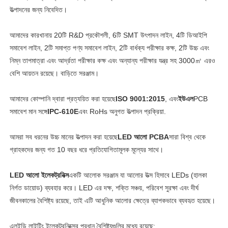
উত্পাদনের জন্য নিবেদিত।
আমাদের কারখানায় 20টি R&D প্রকৌশলী, 6টি SMT উৎপাদন লাইন, 4টি ডিআইপি
সমাবেশ লাইন, 2টি সমাপ্ত পণ্য সমাবেশ লাইন, 2টি বার্ধক্য পরীক্ষার কক্ষ, 2টি উচ্চ এবং
নিম্ন তাপমাত্রা এবং আর্দ্রতা পরীক্ষার কক্ষ এবং অন্যান্য পরীক্ষার যন্ত্র সহ 3000㎡ এরও
বেশি আয়তন রয়েছে। বাড়িতে সরঞ্জাম।
আমাদের কোম্পানি দ্বারা প্রত্যয়িত করা হয়েছে
ISO 9001:2015
, এবং
ইউএল
PCB
সমাবেশ মান সঙ্গে
IPC-610E
এবং RoHs অনুগত উত্পাদন প্রক্রিয়া.
আমরা সব ধরনের উচ্চ মানের উত্পাদন করা হয়েছে
LED আলো PCBA
সারা বিশ্ব থেকে
গ্রাহকদের জন্য গত 10 বছর ধরে প্রতিযোগিতামূলক মূল্যের সাথে।
LED আলো ইলেকট্রনিক্স
একটি আলোক সরঞ্জাম যা আলোর উত্স হিসাবে LEDs (হালকা
নির্গত ডায়োড) ব্যবহার করে। LED এর দক্ষ, শক্তি সঞ্চয়, পরিবেশ সুরক্ষা এবং দীর্ঘ
জীবনকালের বৈশিষ্ট্য রয়েছে, তাই এটি আধুনিক আলোর ক্ষেত্রে ব্যাপকভাবে ব্যবহৃত হয়েছে।
এলইডি লাইটিং ইলেকট্রনিক্সের প্রধান বৈশিষ্ট্যগুলির মধ্যে রয়েছে: