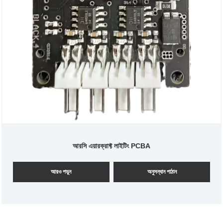
আরসি এয়ারক্রাফ্ট লাইটিং PCBA
আরও পড়ুন
অনুসন্ধান পাঠান