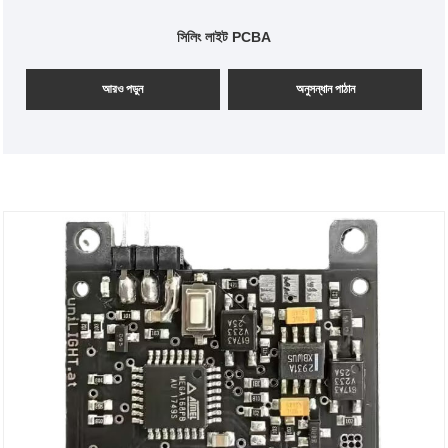
সিলিং লাইট PCBA
আরও পড়ুন
অনুসন্ধান পাঠান