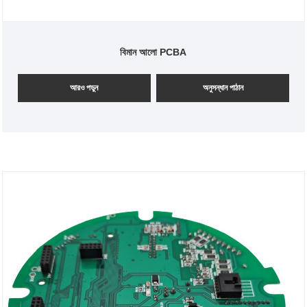
বিমান আলো PCBA
আরও পড়ুন
অনুসন্ধান পাঠান