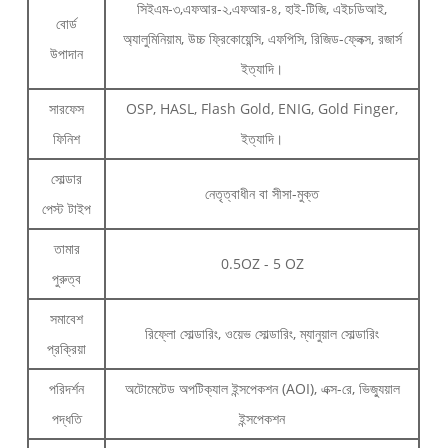
সিইএম-৩,এফআর-২,এফআর-৪, হাই-টিজি, এইচডিআই,
বোর্ড
অ্যালুমিনিয়াম, উচ্চ ফ্রিকোয়েন্সি, এফপিসি, রিজিড-ফ্লেক্স, রজার্স
উপাদান
ইত্যাদি।
সারফেস
OSP, HASL, Flash Gold, ENIG, Gold Finger,
ফিনিশ
ইত্যাদি।
সোল্ডার
নেতৃত্বাধীন বা সীসা-মুক্ত
পেস্ট টাইপ
তামার
0.5OZ - 5 OZ
পুরুত্ব
সমাবেশ
রিফ্লো সোল্ডারিং, ওয়েভ সোল্ডারিং, ম্যানুয়াল সোল্ডারিং
প্রক্রিয়া
পরিদর্শন
অটোমেটেড অপটিক্যাল ইন্সপেকশন (AOI), এক্স-রে, ভিজ্যুয়াল
পদ্ধতি
ইন্সপেকশন