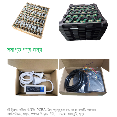
সমাপ্ত পণ্য জন্য
হট ট্যাগ: মেটাল ডিটেক্টর PCBA, চীন, প্রস্তুতকারক, সরবরাহকারী, কারখানা,
কাস্টমাইজড, সস্তা, গুণমান, উন্নত, সিই, 1 বছরের ওয়ারেন্টি, মূল্য