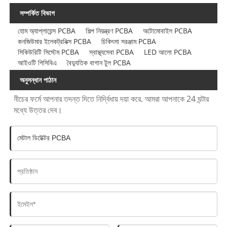
সম্পর্কিত বিভাগ
হোম অ্যাপ্লায়েন্স PCBA
শিল্প নিয়ন্ত্রণ PCBA
অটোমোবাইল PCBA
কনজিউমার ইলেকট্রনিক্স PCBA
চিকিৎসা সরঞ্জাম PCBA
সিকিউরিটি সিস্টেম PCBA
স্বাস্থ্যসেবা PCBA
LED আলো PCBA
আইওটি পিসিবিএ
বৈদ্যুতিক বাগান টুল PCBA
অনুসন্ধান পাঠান
নীচের ফর্মে আপনার তদন্ত দিতে নির্দ্বিধায় দয়া করে. আমরা আপনাকে 24 ঘন্টার
মধ্যে উত্তর দেব।