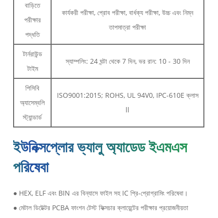
বাড়িতে
কার্যকরী পরীক্ষা, প্রোব পরীক্ষা, বার্ধক্য পরীক্ষা, উচ্চ এবং নিম্ন
পরীক্ষার
তাপমাত্রা পরীক্ষা
পদ্ধতি
টার্নরাউন্ড
স্যাম্পলিং: 24 ঘন্টা থেকে 7 দিন, ভর রান: 10 - 30 দিন
টাইম
পিসিবি
ISO9001:2015; ROHS, UL 94V0, IPC-610E ক্লাস
অ্যাসেম্বলি
ll
স্ট্যান্ডার্ড
ইউনিক্সপ্লোর ভ্যালু অ্যাডেড ইএমএস
পরিষেবা
● HEX, ELF এবং BIN এর বিন্যাসে ফাইল সহ IC প্রি-প্রোগ্রামিং পরিষেবা।
● মেটাল ডিটেক্টর PCBA ফাংশন টেস্ট ফিক্সচার ক্লায়েন্টের পরীক্ষার প্রয়োজনীয়তা