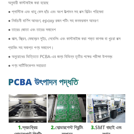
অনুযায়ী কাস্টমাইজ করা হয়েছে
● প্লাস্টিক এবং ধাতু কেস ছাঁচ এবং অংশ উত্পাদন সহ বক্স বিল্ডিং পরিষেবা
● নির্বাচনী বার্ণিশ আবরণ, epoxy রজন পটিং সহ কনফরমাল আবরণ
● তারের জোতা এবং তারের সমাবেশ
● বাক্স, স্ক্রিন, মেমব্রেন সুইচ, লেবেলিং এবং কাস্টমাইজ করা শক্ত কাগজ বা খুচরা বক্স
প্যাকিং সহ সমাপ্ত পণ্য সমাবেশ।
● অনুরোধের ভিত্তিতে PCBA-এর জন্য বিভিন্ন তৃতীয় পক্ষের পরীক্ষা উপলব্ধ
● পণ্য সার্টিফিকেশন সহায়তা
PCBA উৎপাদন পদ্ধতি
1.
স্বয়ংক্রিয়
2.
সোল্ডারপেস্ট প্রিন্টিং
3.
SMT বাছাই এবং