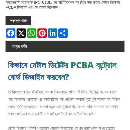
অ্যাসেম্বলি স্ট্যান্ডার্ড IPC-610E এর সার্টিফিকেশন সহ চীনে উচ্চ মানের মেটাল ডিটেক্টর
PCBA ডিজাইন এবং উৎপাদনে বিশেষজ্ঞ।
অনুসন্ধান পাঠান
Facebook
X
WhatsApp
Pinterest
LinkedIn
Share
পণ্যের বর্ণনা
কিভাবে মেটাল ডিটেক্টর PCBA কন্ট্রোল
বোর্ড ডিজাইন করবেন?
ইউনিক্সপ্লোর ইলেকট্রনিক্সে, আমরা উচ্চ-মানের মেটাল ডিটেক্টর PCBA প্রদান করতে
এবং আমাদের গ্রাহকরা এর কার্যকারিতা এবং বৈশিষ্ট্য সম্পর্কে পুরোপুরি সচেতন তা নিশ্চিত
করতে প্রতিশ্রুতিবদ্ধ। আমরা নতুন এবং পুরানো গ্রাহকদের আমাদের সাথে সহযোগিতা
করতে এবং একসাথে একটি ভাল ভবিষ্যত তৈরি করতে উত্সাহিত করি।
মেটাল ডিটেক্টর পিসিবিএ কন্ট্রোল বোর্ডের ডিজাইনের প্রধান পয়েন্টগুলির মধ্যে রয়েছে: