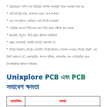
* Gerber ফাইল এবং BOM তালিকা ক্লায়েন্ট দ্বারা সরবরাহ করা হয়
* খালি PCB তৈরি, আমাদের দ্বারা কেনা উপাদান
* অংশ সম্পূর্ণরূপে একত্রিত সঙ্গে PCB বানোয়াট
* 100% ফাংশন শিপিংয়ের আগে ঠিক আছে পরীক্ষা করা হয়েছে
* RoHS অনুগত, সীসা-মুক্ত উত্পাদন প্রক্রিয়া
* দ্রুত ডেলিভারি, স্বাধীন ESD প্যাকেজ সহ
* PCB ডিজাইন, PCB লেআউট, PCB উত্পাদন, উপাদান সংগ্রহ, PCB SMT এবং
DIP সমাবেশ, IC প্রোগ্রামিং, ফাংশন পরীক্ষা, প্যাকেজিং এবং ডেলিভারির জন্য
ইলেকট্রনিক উত্পাদন পরিষেবা
Unixplore PCB এবং PCB
সমাবেশ ক্ষমতা
প্যারামিটার
সামর্থ্য