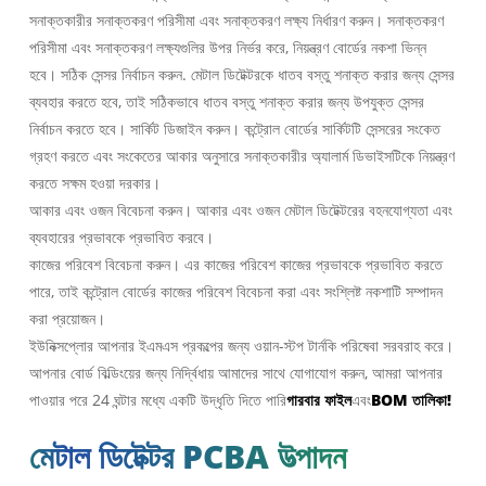
সনাক্তকারীর সনাক্তকরণ পরিসীমা এবং সনাক্তকরণ লক্ষ্য নির্ধারণ করুন। সনাক্তকরণ
পরিসীমা এবং সনাক্তকরণ লক্ষ্যগুলির উপর নির্ভর করে, নিয়ন্ত্রণ বোর্ডের নকশা ভিন্ন
হবে। সঠিক সেন্সর নির্বাচন করুন. মেটাল ডিটেক্টরকে ধাতব বস্তু শনাক্ত করার জন্য সেন্সর
ব্যবহার করতে হবে, তাই সঠিকভাবে ধাতব বস্তু শনাক্ত করার জন্য উপযুক্ত সেন্সর
নির্বাচন করতে হবে। সার্কিট ডিজাইন করুন। কন্ট্রোল বোর্ডের সার্কিটটি সেন্সরের সংকেত
গ্রহণ করতে এবং সংকেতের আকার অনুসারে সনাক্তকারীর অ্যালার্ম ডিভাইসটিকে নিয়ন্ত্রণ
করতে সক্ষম হওয়া দরকার।
আকার এবং ওজন বিবেচনা করুন। আকার এবং ওজন মেটাল ডিটেক্টরের বহনযোগ্যতা এবং
ব্যবহারের প্রভাবকে প্রভাবিত করবে।
কাজের পরিবেশ বিবেচনা করুন। এর কাজের পরিবেশ কাজের প্রভাবকে প্রভাবিত করতে
পারে, তাই কন্ট্রোল বোর্ডের কাজের পরিবেশ বিবেচনা করা এবং সংশ্লিষ্ট নকশাটি সম্পাদন
করা প্রয়োজন।
ইউনিক্সপ্লোর আপনার ইএমএস প্রকল্পের জন্য ওয়ান-স্টপ টার্নকি পরিষেবা সরবরাহ করে।
আপনার বোর্ড বিল্ডিংয়ের জন্য নির্দ্বিধায় আমাদের সাথে যোগাযোগ করুন, আমরা আপনার
পাওয়ার পরে 24 ঘন্টার মধ্যে একটি উদ্ধৃতি দিতে পারি
গারবার ফাইল
এবং
BOM তালিকা!
মেটাল ডিটেক্টর PCBA উত্পাদন