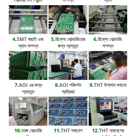
সোল্ডারপেস্ট প্রিন্টিং
সম্পন্ন
স্থান
4.
SMT বাছাই এবং
5.
রিফ্লো সোল্ডারিংয়ের
6.
রিফ্লো সোল্ডারিং
স্থান সম্পন্ন
জন্য প্রস্তুত
সম্পন্ন
7.
AOI এর জন্য
8.
AOI পরিদর্শন
9.
THT উপাদান বসানো
প্রস্তুত
প্রক্রিয়া
10.
তরঙ্গ সোল্ডারিং
11.
THT সমাবেশ
12.
THT সমাবেশের