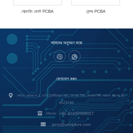
সোল্ডারিং রোবট PCBA
সেন্সর PCBA
আমাদের অনুসরণ করো
যোগাযোগ করুন
:সানহেং রোডের নং 2, হংইং ইন্ডাস্ট্রিয়াল জোন, ফেংগ্যাং টাউন, ডংগুয়ান সিটি, গুয়াংডং প্রদেশ, চীন
#523740
+86-13430998027
টেলিফোন:
jerry@unixplore.com
: