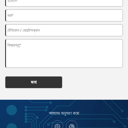
জমা
আমাদের অনুসরণ করো