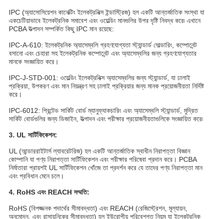
IPC (অ্যাসোসিয়েশন কানেক্টিং ইলেকট্রনিক্স ইন্ডাস্ট্রিজ) হল একটি আন্তর্জাতিক সংস্থা যা
একচেটিয়াভাবে ইলেকট্রনিক সমাবেশ এবং ওয়েল্ডিং মানগুলির উপর দৃষ্টি নিবদ্ধ করে৷ এখানে
PCBA উত্পাদন সম্পর্কিত কিছু IPC মান রয়েছে:
IPC-A-610: ইলেকট্রনিক অ্যাসেম্বলি গ্রহণযোগ্যতা স্ট্যান্ডার্ড সোল্ডারিং, কম্পোনেন্ট
বসানো এবং চেহারা সহ ইলেকট্রনিক কম্পোনেন্ট এবং অ্যাসেম্বলির জন্য গ্রহণযোগ্যতার
মানকে সংজ্ঞায়িত করে।
IPC-J-STD-001: ওয়েল্ডিং ইলেকট্রনিক্স অ্যাসেম্বলির জন্য স্ট্যান্ডার্ড, যা ঢালাই
প্রক্রিয়া, উপকরণ এবং মান নিয়ন্ত্রণ সহ ঢালাই প্রক্রিয়ার জন্য মানক প্রয়োজনীয়তা নির্দিষ্ট
করে।
IPC-6012: প্রিন্টেড সার্কিট বোর্ড ম্যানুফ্যাকচারিং এবং অ্যাসেম্বলি স্ট্যান্ডার্ড, মুদ্রিত
সার্কিট বোর্ডগুলির জন্য ডিজাইন, উত্পাদন এবং পরীক্ষার প্রয়োজনীয়তাগুলিকে সংজ্ঞায়িত করে৷
3. UL সার্টিফিকেশন:
UL (আন্ডাররাইটার্স ল্যাবরেটরিজ) হল একটি আন্তর্জাতিক স্বাধীন নিরাপত্তা বিজ্ঞান
কোম্পানি যা পণ্য নিরাপত্তা সার্টিফিকেশন এবং পরীক্ষার পরিষেবা প্রদান করে। PCBA
নির্মাতারা প্রায়শই UL সার্টিফিকেশন খোঁজে তা প্রদর্শন করে যে তাদের পণ্য নিরাপত্তা মান
এবং প্রবিধান মেনে চলে।
4. RoHS এবং REACH সম্মতি:
RoHS (বিপজ্জনক পদার্থের সীমাবদ্ধতা) এবং REACH (রেজিস্ট্রেশন, মূল্যায়ন,
অনুমোদন, এবং রাসায়নিকের সীমাবদ্ধতা) হল ইউরোপীয় পরিবেশগত নিয়ম যা ইলেকট্রনিক