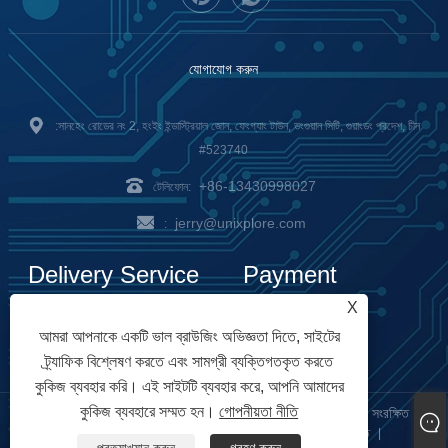
যোগাযোগ করুন
:সানহেং রোডের নং 2, হংইং ইন্ডাস্ট্রিয়াল জোন, ফেংগ্যাং টাউন, ডংগুয়ান সিটি, গুয়াংডং প্রদেশ, চীন
#523740
+86-13430998027
টেলিফোন:
jerry@unixplore.com
:
Delivery Service
Payment
X
Options
আমরা আপনাকে একটি ভাল ব্রাউজিং অভিজ্ঞতা দিতে, সাইটের
ট্র্যাফিক বিশ্লেষণ করতে এবং সামগ্রী ব্যক্তিগতকৃত করতে
কুকিজ ব্যবহার করি। এই সাইটটি ব্যবহার করে, আপনি আমাদের
কুকিজ ব্যবহারে সম্মত হন।
গোপনীয়তা নীতি
কপিরাইট © 2023 Unixplore Electronics Co., Ltd. সর্বস্বত্ব সংরক্ষিত
Links
Sitemap
RSS
XML
গোপনীয়তা নীতি
|
|
|
|
|