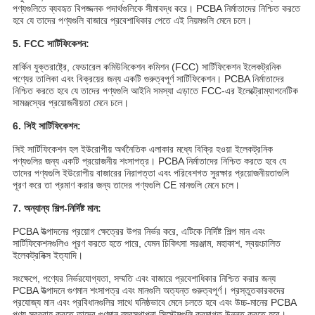
পণ্যগুলিতে ব্যবহৃত বিপজ্জনক পদার্থগুলিকে সীমাবদ্ধ করে। PCBA নির্মাতাদের নিশ্চিত করতে
হবে যে তাদের পণ্যগুলি বাজারে প্রবেশাধিকার পেতে এই নিয়মগুলি মেনে চলে।
5. FCC সার্টিফিকেশন:
মার্কিন যুক্তরাষ্ট্রে, ফেডারেল কমিউনিকেশন কমিশন (FCC) সার্টিফিকেশন ইলেকট্রনিক
পণ্যের তালিকা এবং বিক্রয়ের জন্য একটি গুরুত্বপূর্ণ সার্টিফিকেশন। PCBA নির্মাতাদের
নিশ্চিত করতে হবে যে তাদের পণ্যগুলি আইনি সমস্যা এড়াতে FCC-এর ইলেক্ট্রোম্যাগনেটিক
সামঞ্জস্যের প্রয়োজনীয়তা মেনে চলে।
6. সিই সার্টিফিকেশন:
সিই সার্টিফিকেশন হল ইউরোপীয় অর্থনৈতিক এলাকার মধ্যে বিক্রি হওয়া ইলেকট্রনিক
পণ্যগুলির জন্য একটি প্রয়োজনীয় শংসাপত্র। PCBA নির্মাতাদের নিশ্চিত করতে হবে যে
তাদের পণ্যগুলি ইউরোপীয় বাজারের নিরাপত্তা এবং পরিবেশগত সুরক্ষার প্রয়োজনীয়তাগুলি
পূরণ করে তা প্রমাণ করার জন্য তাদের পণ্যগুলি CE মানগুলি মেনে চলে।
7. অন্যান্য শিল্প-নির্দিষ্ট মান:
PCBA উত্পাদনের প্রয়োগ ক্ষেত্রের উপর নির্ভর করে, এটিকে নির্দিষ্ট শিল্প মান এবং
সার্টিফিকেশনগুলিও পূরণ করতে হতে পারে, যেমন চিকিৎসা সরঞ্জাম, মহাকাশ, স্বয়ংচালিত
ইলেকট্রনিক্স ইত্যাদি।
সংক্ষেপে, পণ্যের নির্ভরযোগ্যতা, সম্মতি এবং বাজারে প্রবেশাধিকার নিশ্চিত করার জন্য
PCBA উত্পাদনে গুণমান শংসাপত্র এবং মানগুলি অত্যন্ত গুরুত্বপূর্ণ। প্রস্তুতকারকদের
প্রযোজ্য মান এবং প্রবিধানগুলির সাথে ঘনিষ্ঠভাবে মেনে চলতে হবে এবং উচ্চ-মানের PCBA
পণ্য সরবরাহ করতে তাদের গুণমান ব্যবস্থাপনা সিস্টেমগুলি ক্রমাগত উন্নত করতে হবে।