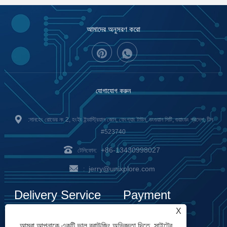
আমাদের অনুসরণ করো
যোগাযোগ করুন
:সানহেং রোডের নং 2, হংইং ইন্ডাস্ট্রিয়াল জোন, ফেংগ্যাং টাউন, ডংগুয়ান সিটি, গুয়াংডং প্রদেশ, চীন
#523740
+86-13430998027
টেলিফোন:
jerry@unixplore.com
:
Delivery Service
Payment
X
Options
আমরা আপনাকে একটি ভাল ব্রাউজিং অভিজ্ঞতা দিতে, সাইটের