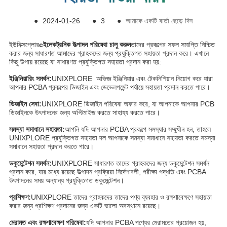
●
2024-01-26
●
3
●
আমাকে একটি বার্তা ছেড়ে দিন
ইউনিক্সপ্লোর
c
ইলেকট্রনিক উত্পাদন পরিষেবা চালু করুন
তাদের প্রকল্পের সফল সমাপ্তি নিশ্চিত
করার জন্য সাধারণত আমাদের গ্রাহকদের জন্য প্রযুক্তিগত সহায়তা প্রদান করে। এখানে
কিছু উপায় রয়েছে যা সাধারণত প্রযুক্তিগত সহায়তা প্রদান করা হয়:
ইঞ্জিনিয়ারিং সমর্থন:
UNIXPLORE অভিজ্ঞ ইঞ্জিনিয়ার এবং টেকনিশিয়ান নিয়োগ করে যারা
আপনার PCBA প্রকল্পের ডিজাইন এবং ডেভেলপমেন্ট পর্যায়ে সহায়তা প্রদান করতে পারে।
ডিজাইন সেবা:
UNIXPLORE ডিজাইন পরিষেবা অফার করে, যা আপনাকে আপনার PCB
ডিজাইনকে উৎপাদনের জন্য অপ্টিমাইজ করতে সাহায্য করতে পারে।
সমস্যা সমাধানে সহায়তা:
আপনি যদি আপনার PCBA প্রকল্পে সমস্যার সম্মুখীন হন, তাহলে
UNIXPLORE প্রযুক্তিগত সহায়তা দল আপনাকে সমস্যা সমাধানে সহায়তা করতে সমস্যা
সমাধানে সহায়তা প্রদান করতে পারে।
ডকুমেন্টেশন সমর্থন:
UNIXPLORE সাধারণত তাদের গ্রাহকদের জন্য ডকুমেন্টেশন সমর্থন
প্রদান করে, যার মধ্যে রয়েছে উত্পাদন প্রক্রিয়া নির্দেশাবলী, পরীক্ষা পদ্ধতি এবং PCBA
উৎপাদনের সময় অন্যান্য প্রযুক্তিগত ডকুমেন্টেশন।
প্রশিক্ষণ:
UNIXPLORE তাদের গ্রাহকদের তাদের পণ্য ব্যবহার ও রক্ষণাবেক্ষণে সহায়তা
করার জন্য প্রশিক্ষণ প্রদানের জন্য একটি ভালো অবস্থানে রয়েছে।
মেরামত এবং রক্ষণাবেক্ষণ পরিষেবা:
যদি আপনার PCBA পণ্যের মেরামতের প্রয়োজন হয়,